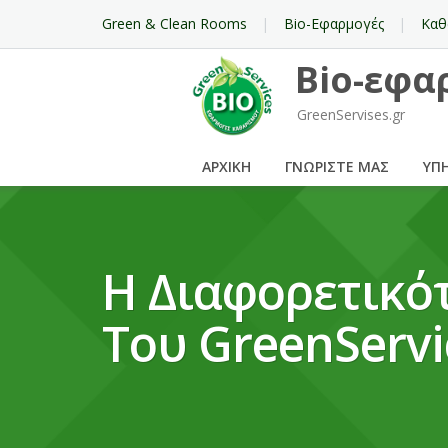
Green & Clean Rooms
Bio-Εφαρμογές
Καθ
Bio-εφα
GreenServises.gr
ΑΡΧΙΚΉ
ΓΝΩΡΊΣΤΕ ΜΑΣ
ΥΠΗ
Η Διαφορετικότ
Του GreenServi