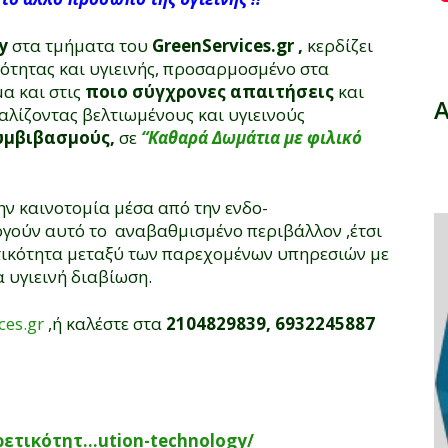
y
στα τμήματα του
GreenServices.gr
,
κερδίζει
ότητας και υγιεινής, προσαρμοσμένο στα
α και στις
ποιο σύγχρονες απαιτήσεις
και
αλίζοντας βελτιωμένους και υγιεινούς
υμβιβασμούς,
σε
“Καθαρά Δωμάτια με φιλικό
ην καινοτομία μέσα από την ενδο-
ργούν αυτό το αναβαθμισμένο περιβάλλον ,έτσι
ετικότητα μεταξύ των παρεχομένων υπηρεσιών με
α υγιεινή διαβίωση.
ces.gr
,ή καλέστε στα
2104829839, 6932245887
ορετικότητ…ution-technology/