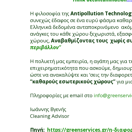
Η φιλοσοφία της
Antipollution Technolog
συνεχώς έδαφος σε ένα ευρύ φάσμα καθαρ
Ελληνικά δεδομένα ανταποκρινόμενο ακόμ
ανάγκες του κάθε χώρου ξεχωριστά, εξασφ
χώρους,
Αναβαθμίζοντας τους
χωρίς σ
περιβάλλον”
Η πολυετή μας εμπειρία, η αγάπη μας για τ
επιχειρηματικότητα που ασκούμε, δημιου
ώστε να ανακαλύψτε και ‘σεις την διαφορ
“καθαρούς εσωτερικούς χώρους”
για μι
Πληροφορίες με email στο
info@greenservi
Ιωάννης Βγενής
Cleaning Advisor
Πηγή:
https://greenservices.gr/η-διαφ