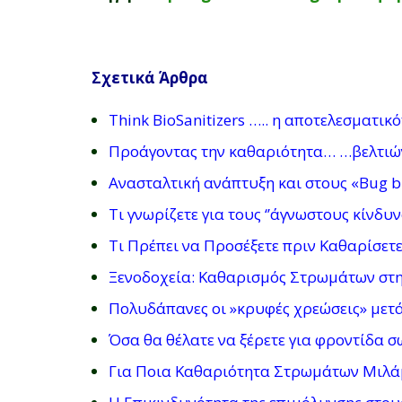
Σχετικά Άρθρα
Think BioSanitizers ….. η αποτελεσματικότ
Προάγοντας την καθαριότητα… …βελτιών
Ανασταλτική ανάπτυξη και στους «Bug bu
Τι γνωρίζετε για τους ‘’άγνωστους κίνδ
Τι Πρέπει να Προσέξετε πριν Καθαρίσετ
Ξενοδοχεία: Καθαρισμός Στρωμάτων στην
Πολυδάπανες οι »κρυφές χρεώσεις» μετ
Όσα θα θέλατε να ξέρετε για φροντίδα 
Για Ποια Καθαριότητα Στρωμάτων Μιλά