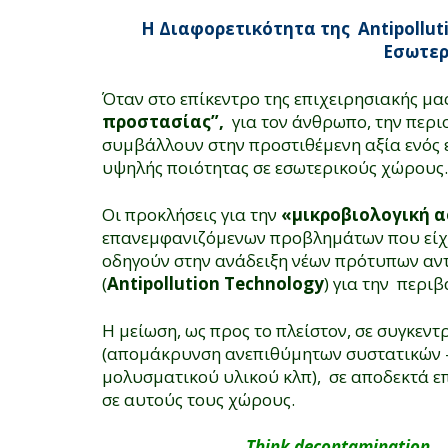
Η Διαφορετικότητα της Antipolluti
Εσωτερ
Όταν στο επίκεντρο της επιχειρησιακής μα
προστασίας”,
για τον άνθρωπο, την περιο
συμβάλλουν στην προστιθέμενη αξία ενός
υψηλής ποιότητας σε εσωτερικούς χώρους.
Οι προκλήσεις για την
«μικροβιολογική 
επανεμφανιζόμενων προβλημάτων που είχα
οδηγούν στην ανάδειξη νέων πρότυπων αν
(
Antipollution Technology
) για την περι
Η μείωση, ως προς το πλείστον, σε συγκε
(απομάκρυνση ανεπιθύμητων συστατικών 
μολυσματικού υλικού κλπ), σε αποδεκτά επ
σε αυτούς τους χώρους.
Think decontamination
….