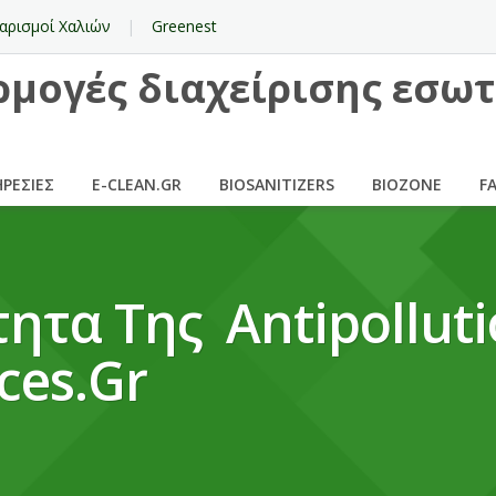
αρισμοί Χαλιών
Greenest
ρμογές διαχείρισης εσω
ΡΕΣΙΕΣ
E-CLEAN.GR
BIOSANITIZERS
BIOZONE
F
ητα Της Antipollut
ces.gr