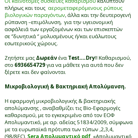
Οι καινοτόμες συσκευές καθαρισμού
καλύπτουν
πλήρως και τους
αερομεταφερόμενους ρύπους
βιολογικών παραγόντων
, άλλα και την δευτερογενή
ρύπανση –επιμόλυνση, για την υγειονομική
ασφάλειά των εργαζομένων και των επισκεπτών
σε ‘’δυνητικά ‘’ μολυσμένους ή/και ευάλωτους
εσωτερικούς χώρους.
Ζητήστε μας
Δωρεάν
ένα
Test….Dry
!! Καθαρισμού,
στο
6936654729
για να μάθετε για αυτά που δεν
ξέρετε και δεν φαίνονται
Μικροβιολογική & Βακτηριακή Απολύμανση.
Η εφαρμογή μικροβιολογικής & βακτηριακής
απολύμανσης , αναβαθμίζει τις Bio-Εφαρμογές
καθαρισμού, με το εγκεκριμένο από τον ΕΟΦ
Απολυμαντικό, με αρ. αδείας 51834/2009, σύμφωνα
με τα ευρωπαϊκά πρότυπα των τύπων ,2,3,4,
(98/8EC).
Sera Απολυμαντικό pdf
«Απολυμαντικό